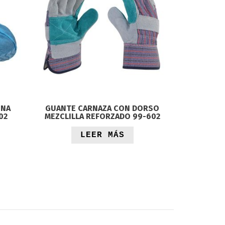
INA
GUANTE CARNAZA CON DORSO
GUANTE 
02
MEZCLILLA REFORZADO 99-602
B
LEER MÁS