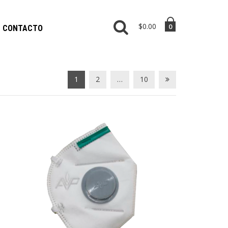
$0.00
0
CONTACTO
1
2
…
10